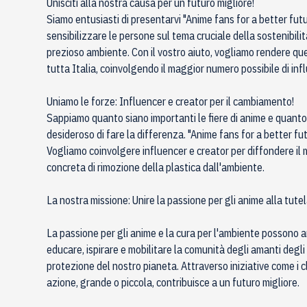
Unisciti alla nostra causa per un futuro migliore!
Siamo entusiasti di presentarvi "Anime fans for a better fut
sensibilizzare le persone sul tema cruciale della sostenibili
prezioso ambiente. Con il vostro aiuto, vogliamo rendere ques
tutta Italia, coinvolgendo il maggior numero possibile di inf
Uniamo le forze: Influencer e creator per il cambiamento!
Sappiamo quanto siano importanti le fiere di anime e quan
desideroso di fare la differenza. "Anime fans for a better fu
Vogliamo coinvolgere influencer e creator per diffondere il m
concreta di rimozione della plastica dall'ambiente.
La nostra missione: Unire la passione per gli anime alla tute
La passione per gli anime e la cura per l'ambiente possono an
educare, ispirare e mobilitare la comunità degli amanti degli
protezione del nostro pianeta. Attraverso iniziative come i 
azione, grande o piccola, contribuisce a un futuro migliore.